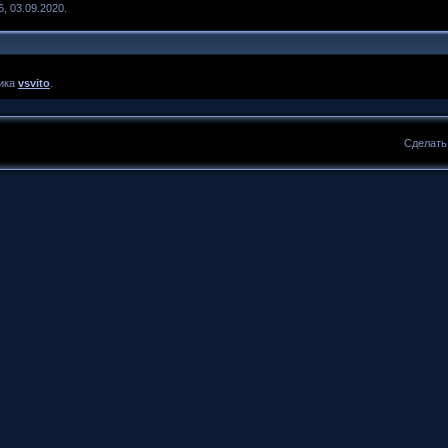
, 03.09.2020.
ника
vsvito
.
Сделат