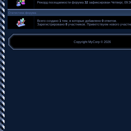
Рекорд посещаемости форума
32
зафиксирован Четверг, 09:36
Статистика форума
Всего создано
1
тем, в которые добавлено
0
ответов.
Зарегистрировано
8
участников. Приветствуем нового участ
Copyright MyCorp © 2026