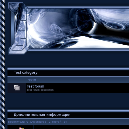
Test category
Форум
Test forum
Test forum description
Дополнительная информация
Посетители:
0
(участников -
0
, гостей -
0
)