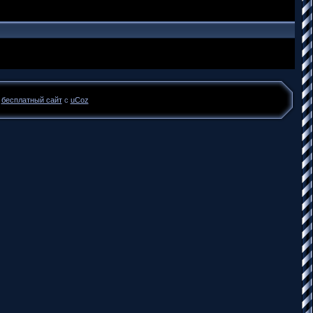
ь
бесплатный сайт
с
uCoz