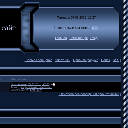
Пятница, 07.08.2026, 17:27
 сайт
Приветствую Вас
Гость
|
RSS
Главная
|
Регистрация
|
Вход
[
Новые сообщения
·
Участники
·
Правила форума
·
Поиск
·
RSS
]
ы
Обновления
Воскресенье, 29.11.2015, 22:03
Тема:
Где куртизанки? В Москве!.
Сообщение от:
prezident
[
Отметить все сообщения прочитанными
]